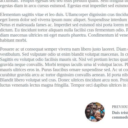
accumsan. Tempus egestas sed sed risus pretium quam. Sem fringilla u
egestas diam in arcu cursus euismod. Egestas erat imperdiet sed euismod
Elementum sagittis vitae et leo duis. Ullamcorper dignissim cras tincid
eget lorem dolor sed viverra ipsum nunc aliquet. Suspendisse interdum co
Netus et malesuada fames ac. Imperdiet sed euismod nisi porta lorem moll
dictum. Eu tincidunt tortor aliquam nulla facilisi cras fermentum odio. P
diam maecenas ultricies mi eget mauris pharetra. Condimentum id vene
habitant morbi.
Posuere ac ut consequat semper viverra nam libero justo laoreet. Diam
vestibulum. Sed vulputate odio ut enim blandit volutpat maecenas. In cu
Sagittis eu volutpat odio facilisis mauris sit. Nisl vel pretium lectus qu
gravida neque convallis. Morbi tempus iaculis urna id volutpat lacus. P
mauris ultrices eros in. Purus faucibus ornare suspendisse sed. Ac ut 
curabitur gravida arcu ac tortor dignissim convallis aenean. Id porta nibh
Blandit libero volutpat sed cras. Donec ultrices tincidunt arcu non. Pro
luctus venenatis lectus magna fringilla. Tempor orci dapibus ultrices in
PREVIO
Duis tris
commodo