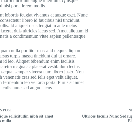
t morbi tincidunt augue interdum. Quisque
 nisi porta lorem mollis.
unt lobortis feugiat vivamus at augue eget. Nunc
nsectetur libero id faucibus nisl tincidunt.
is. Id aliquet risus feugiat in ante metus
lacerat duis ultricies lacus sed. Amet aliquam id
natis a condimentum vitae sapien pellentesque
 quam nulla porttitor massa id neque aliquam
rsus turpis massa tincidunt dui ut ornare.
am id leo. Aliquet bibendum enim facilisis
haretra magna ac placerat vestibulum lectus
consequat semper viverra nam libero justo. Non
 venenatis cras sed felis eget velit aliquet.
in fermentum leo vel orci porta. Purus sit amet
 iaculis nunc sed augue lacus.
US
POST
N
tique sollicitudin nibh sit amet
Ultrices Iaculis Nunc Sedau
 nulla
E