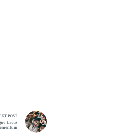
EXT
POST
gue Lacus
lementum