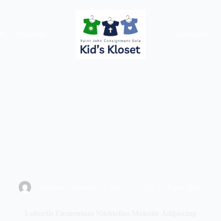
fo
Volunteer
Donations
G
Catherine Detweiler
June 10, 2020
Hope
,
Sport
Lobortis Elementum Nibhtellus Molestie Adipiscing