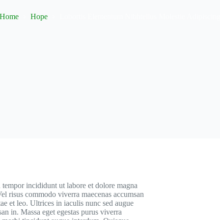
Home
Hope
Lobortis Elementum Nibhtellus Molestie Adipiscin
d tempor incididunt ut labore et dolore magna
is. Vel risus commodo viverra maecenas accumsan
itae et leo. Ultrices in iaculis nunc sed augue
san in. Massa eget egestas purus viverra